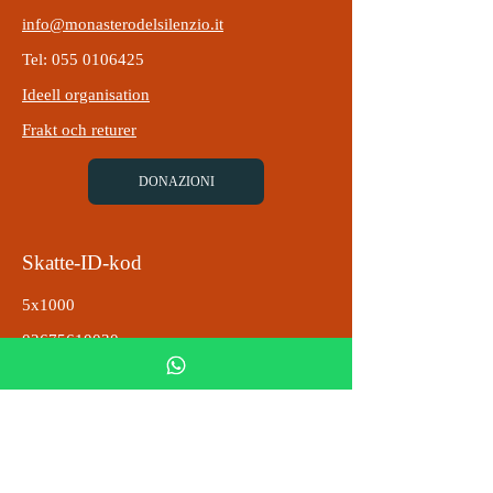
info@monasterodelsilenzio.it
Tel: 055 0106425
Ideell organisation
Frakt och returer
DONAZIONI
Skatte-ID-kod
5x1000
02675610030
Montecuccoli-klostret
Integritetspolicy
Villkor
Cookiepolicy