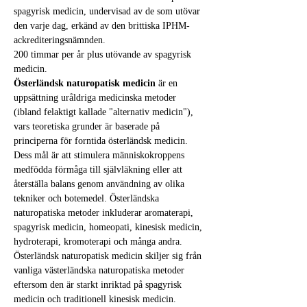
spagyrisk medicin, undervisad av de som utövar 
den varje dag, erkänd av den brittiska IPHM-
ackrediteringsnämnden.
200 timmar per år plus utövande av spagyrisk 
medicin.
Österländsk naturopatisk medicin
 är en 
uppsättning uråldriga medicinska metoder 
(ibland felaktigt kallade "alternativ medicin"), 
vars teoretiska grunder är baserade på 
principerna för forntida österländsk medicin. 
Dess mål är att stimulera människokroppens 
medfödda förmåga till självläkning eller att 
återställa balans genom användning av olika 
tekniker och botemedel. Österländska 
naturopatiska metoder inkluderar aromaterapi, 
spagyrisk medicin, homeopati, kinesisk medicin, 
hydroterapi, kromoterapi och många andra. 
Österländsk naturopatisk medicin skiljer sig från 
vanliga västerländska naturopatiska metoder 
eftersom den är starkt inriktad på spagyrisk 
medicin och traditionell kinesisk medicin.