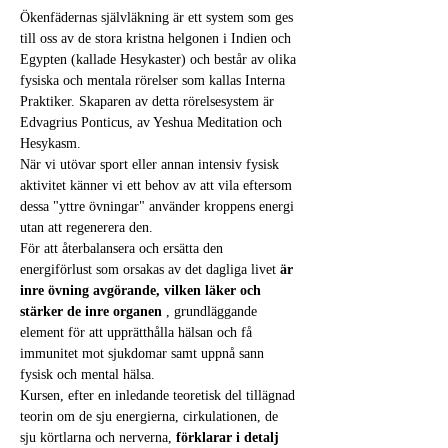
Ökenfädernas självläkning är ett system som ges 
till oss av de stora kristna helgonen i Indien och 
Egypten (kallade Hesykaster) och består av olika 
fysiska och mentala rörelser som kallas Interna 
Praktiker. Skaparen av detta rörelsesystem är 
Edvagrius Ponticus, av Yeshua Meditation och 
Hesykasm.
När vi utövar sport eller annan intensiv fysisk 
aktivitet känner vi ett behov av att vila eftersom 
dessa "yttre övningar" använder kroppens energi 
utan att regenerera den.
För att återbalansera och ersätta den 
energiförlust som orsakas av det dagliga livet 
är 
inre övning avgörande, vilken läker och 
stärker de inre organen
 , grundläggande 
element för att upprätthålla hälsan och få 
immunitet mot sjukdomar samt uppnå sann 
fysisk och mental hälsa.
Kursen, efter en inledande teoretisk del tillägnad 
teorin om de sju energierna, cirkulationen, de 
sju körtlarna och nerverna, 
förklarar i detalj 