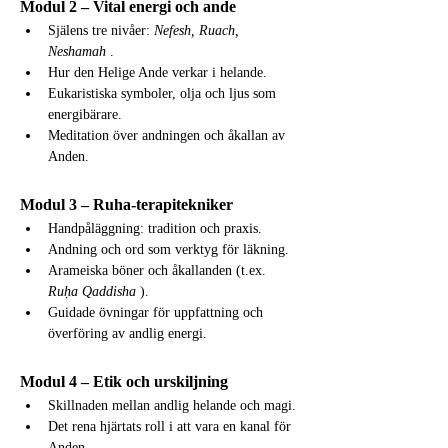
Modul 2 – Vital energi och ande
Själens tre nivåer: 
Nefesh, Ruach, 
Neshamah
 .
Hur den Helige Ande verkar i helande.
Eukaristiska symboler, olja och ljus som 
energibärare.
Meditation över andningen och åkallan av 
Anden.
Modul 3 – Ruha-terapitekniker
Handpåläggning: tradition och praxis.
Andning och ord som verktyg för läkning.
Arameiska böner och åkallanden (t.ex. 
Ruḥa Qaddisha
 ).
Guidade övningar för uppfattning och 
överföring av andlig energi.
Modul 4 – Etik och urskiljning
Skillnaden mellan andlig helande och magi.
Det rena hjärtats roll i att vara en kanal för 
Anden.