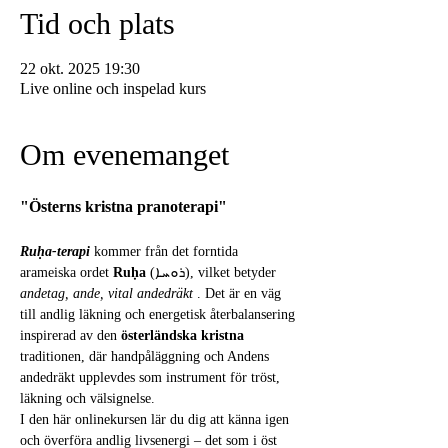
Tid och plats
22 okt. 2025 19:30
Live online och inspelad kurs
Om evenemanget
"Österns kristna pranoterapi"
Ruḥa-terapi
 kommer från det forntida 
arameiska ordet 
Ruḥa
 (ܪܘܚܐ), vilket betyder 
andetag, ande, vital andedräkt
 . Det är en väg 
till andlig läkning och energetisk återbalansering 
inspirerad av den 
österländska kristna
traditionen, där handpåläggning och Andens 
andedräkt upplevdes som instrument för tröst, 
läkning och välsignelse.
I den här onlinekursen lär du dig att känna igen 
och överföra andlig livsenergi – det som i öst 