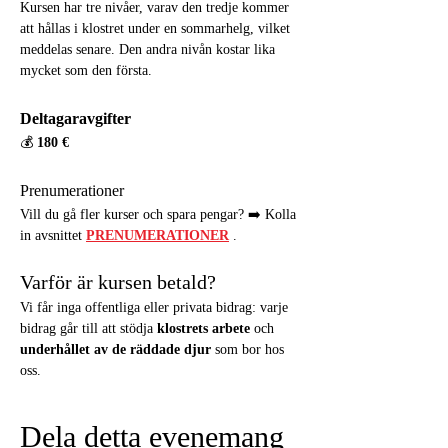
Kursen har tre nivåer, varav den tredje kommer 
att hållas i klostret under en sommarhelg, vilket 
meddelas senare. Den andra nivån kostar lika 
mycket som den första.
Deltagaravgifter
💰 
180 €
Prenumerationer
Vill du gå fler kurser och spara pengar? ➡️ Kolla 
in avsnittet 
PRENUMERATIONER
 .
Varför är kursen betald?
Vi får inga offentliga eller privata bidrag: varje 
bidrag går till att stödja 
klostrets arbete
 och 
underhållet av de räddade djur
 som bor hos 
oss.
Dela detta evenemang