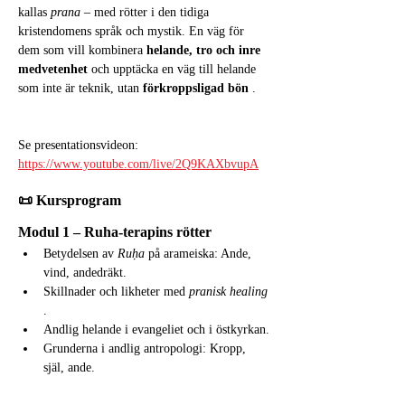
kallas 
prana
 – med rötter i den tidiga 
kristendomens språk och mystik. En väg för 
dem som vill kombinera 
helande, tro och inre 
medvetenhet
 och upptäcka en väg till helande 
som inte är teknik, utan 
förkroppsligad bön
 .
Se presentationsvideon: 
https://www.youtube.com/live/2Q9KAXbvupA
📜 Kursprogram
Modul 1 – Ruha-terapins rötter
Betydelsen av 
Ruḥa
 på arameiska: Ande, 
vind, andedräkt.
Skillnader och likheter med 
pranisk healing
.
Andlig helande i evangeliet och i östkyrkan.
Grunderna i andlig antropologi: Kropp, 
själ, ande.