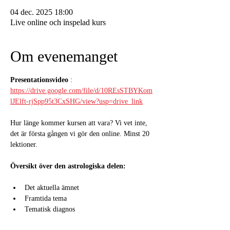
04 dec. 2025 18:00
Live online och inspelad kurs
Om evenemanget
Presentationsvideo
 : 
https://drive.google.com/file/d/10REsSTBYKom
lJElft-rjSpp95t3CxSHG/view?usp=drive_link
Hur länge kommer kursen att vara? Vi vet inte, 
det är första gången vi gör den online. Minst 20 
lektioner.
Översikt över den astrologiska delen:
Det aktuella ämnet
Framtida tema
Tematisk diagnos