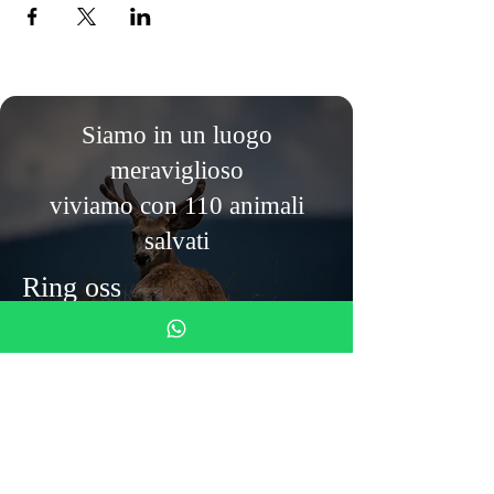
Siamo in un luogo
meraviglioso
viviamo con 110 animali
salvati
Ring oss
055-0106425
(även
WhatsApp)
Tystnadens kloster
Via Mezzana 4