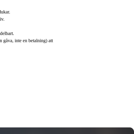
dukar.
iv.
delbart.
 gåva, inte en betalning) att 