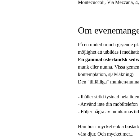
Montecuccoli, Via Mezzana, 4, 
Om evenemange
På en underbar och gryende plat
möjlighet att utbildas i medita
En gammal österländsk sedv
munk eller nunna. Vissa gemens
kontemplation, självläkning).
Den "tillfälliga" munken/nunnan
- Ihåller strikt tystnad hela t
- Använd inte din mobiltelefon f
- Följer några av munkarnas tidta
Han bor i mycket enkla bostäde
våra djur. Och mycket mer...