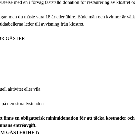
stelse med en i förväg fastställd donation för restaurering av klostret oc
gar, men du måste vara 18 år eller äldre. Både män och kvinnor är välk
dtabellerna leder till avvisning från klostret.
ÖR GÄSTER
ll aktivitet eller vila
på den stora tystnaden
t finns en obligatorisk minimidonation för att täcka kostnader och 
nans entréavgift.
OM GÄSTFRIHET: