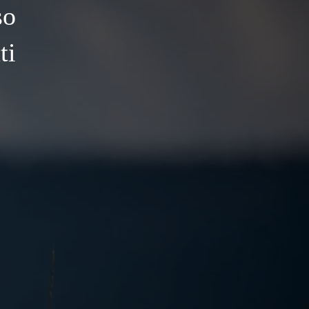
so
ti