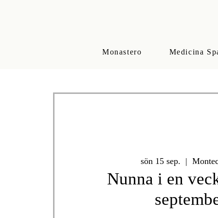
Monastero
Medicina Sp
sön 15 sep.
  |  
Montec
Nunna i en vec
septemb