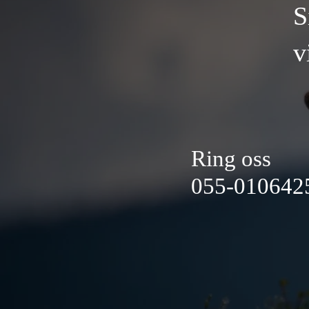
S
v
Ring oss
055-010642