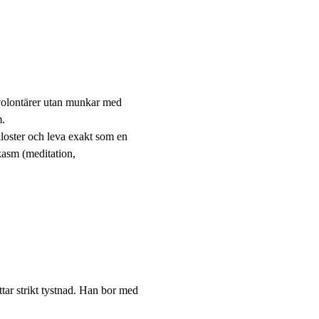
 volontärer utan munkar med 
m.
 kloster och leva exakt som en 
asm (meditation, 
ar strikt tystnad. Han bor med 