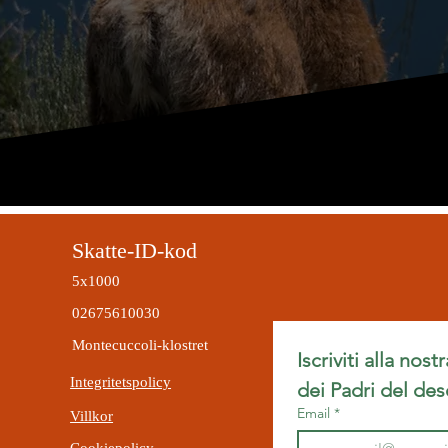
Skatte-ID-kod
5x1000
02675610030
Montecuccoli-klostret
Iscriviti alla nost
Integritetspolicy
dei Padri del des
Email
*
Villkor
Cookiepolicy