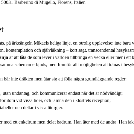
50031 Barberino di Mugello, Florens, Italien
t
s, på ärkeängeln Mikaels heliga linje, en otrolig upplevelse: inte bara
tion, kontemplation och självläkning – kort sagt, transcendental hesykas
änja
 är att låta de som lever i världen tillbringa en vecka eller mer i ett
amma scheman erbjuds, men framför allt möjligheten att tränas i hesyk
 bär inte dräkten men åtar sig att följa några grundläggande regler:
iden, utan undantag, och kommunicerar endast när det är nödvändigt;
örutom vid vissa tider, och lämna den i klostrets reception;
beller och deltar i vissa liturgier.
r med ett enkelrum men delat badrum. Han äter med de andra. Han iaktt