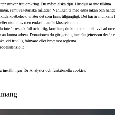
trövar fritt omkring. Du måste älska djur. Husdjur är inte tillåtna.
ngår, samt vegetariska måltider. Vänligen ta med egna lakan och hand
kilda kostbehov: vi äter det som finns tillgängligt. Det här är munkens l
ller utomhus, men endast utanför klostrets murar.
u inte är respektfull och artig, kom inte; du kommer att bli avvisad ome
att kunna arbeta. Donationen du gör ger dig inte rätt (eftersom det är en
aka vid frivillig frånvaro eller brott mot reglerna.
odelsilenzio.it
inställningar för Analytics och funktionella cookies.
nemang