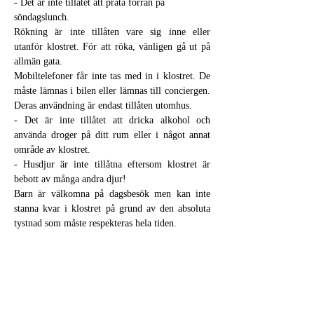
- Det är inte tillåtet att prata förrän på 
söndagslunch.
Rökning är inte tillåten vare sig inne eller 
utanför klostret. För att röka, vänligen gå ut på 
allmän gata.
Mobiltelefoner får inte tas med in i klostret. De 
måste lämnas i bilen eller lämnas till conciergen. 
Deras användning är endast tillåten utomhus.
- Det är inte tillåtet att dricka alkohol och 
använda droger på ditt rum eller i något annat 
område av klostret.
- Husdjur är inte tillåtna eftersom klostret är 
bebott av många andra djur!
Barn är välkomna på dagsbesök men kan inte 
stanna kvar i klostret på grund av den absoluta 
tystnad som måste respekteras hela tiden.