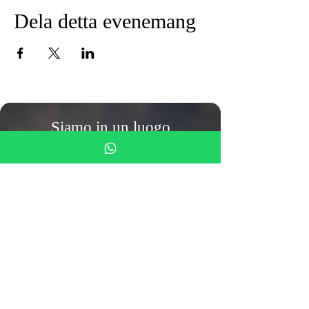
Dela detta evenemang
Siamo in un luogo
meraviglioso
viviamo con 110 animali
salvati
Ring oss
055-0106425
(även
WhatsApp)