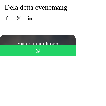
Dela detta evenemang
Siamo in un luogo
meraviglioso
viviamo con 110 animali
salvati
Ring oss
055-0106425
(även
WhatsApp)