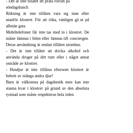
- Det är inte tillåtet att prata förrän på 
söndagslunch.
Rökning är inte tillåten vare sig inne eller 
utanför klostret. För att röka, vänligen gå ut på 
allmän gata.
Mobiltelefoner får inte tas med in i klostret. De 
måste lämnas i bilen eller lämnas till conciergen. 
Deras användning är endast tillåten utomhus.
- Det är inte tillåtet att dricka alkohol och 
använda droger på ditt rum eller i något annat 
område av klostret.
- Husdjur är inte tillåtna eftersom klostret är 
bebott av många andra djur!
Barn är välkomna på dagsbesök men kan inte 
stanna kvar i klostret på grund av den absoluta 
tystnad som måste respekteras hela tiden.