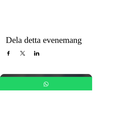
Dela detta evenemang
Siamo in un luogo
meraviglioso
viviamo con 110 animali
salvati
Ring oss