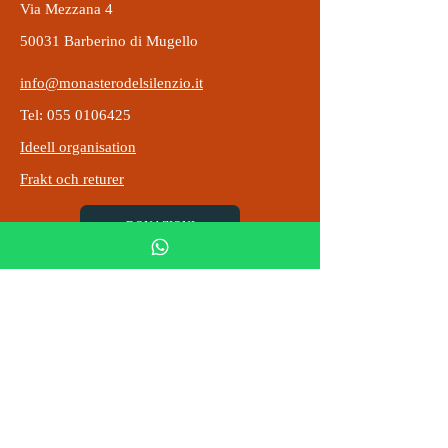
Via Mezzana 4
50031 Barberino di Mugello
info@monasterodelsilenzio.it
Tel: 055 0106425
Ideell organisation
Frakt och returer
DONAZIONI
Skatte-ID-kod
5x1000
02675610030
Montecuccoli-klostret
Integritetspolicy