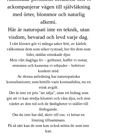
ackompanjerar vägen till självläkning
med örter, blommor och naturlig
alkemi.
Här är naturopati inte en teknik, utan
visdom, bevarad och levd varje dag.
I vårt kloster gör vi många saker fritt, av kärlek:
välkomnar dem som söker tystnad, ber för dem som
lider, räddar oönskade djur.
Men vårt dagliga liv – gethuset, kaffet vi rostar,
retreaten och kurserna vi erbjuder – behöver
konkret stöd.
Av denna anledning har naturopatiska
konsultationer, som hittills varit kostnadsfria, nu en
etisk avgift.
Det är inte ett pris "att sälja", utan ett bidrag som
gör att vi kan stödja klostret och våra djur, och inse
värdet av den tid och de färdigheter vi ställer till
förfogande.
Om du inte har råd, skriv till oss: vi hittar en
lösning tillsammans.
På så sätt kan de som kan också stötta de som inte
kan.