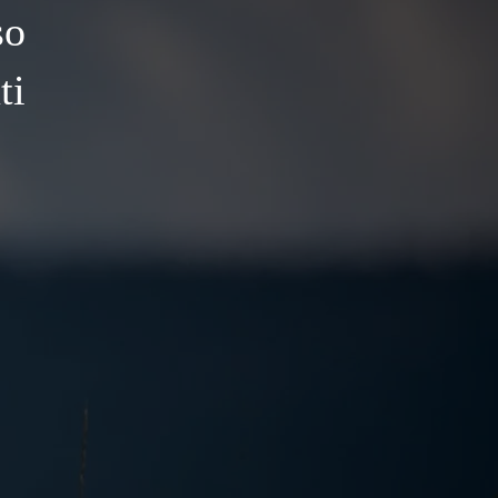
so
ti