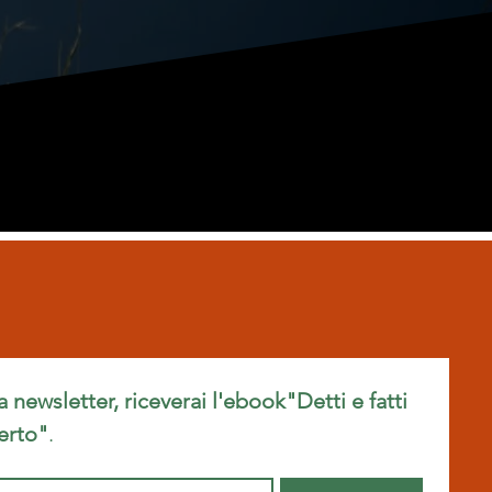
ra newsletter, riceverai l'ebook"Detti e fatti 
erto"
.