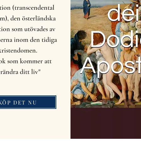
tion (transcendental
m), den österländska
tion som utövades av
erna inom den tidiga
kristendomen.
ok som kommer att
rändra ditt liv"
KÖP DET NU