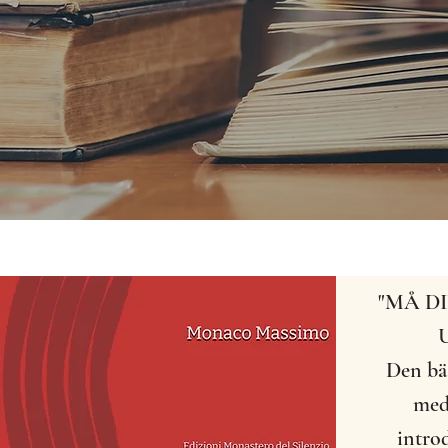
"MÅ DI
Den bä
medi
intro