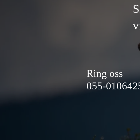
S
v
Ring oss
055-010642