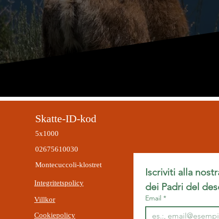
Skatte-ID-kod
5x1000
02675610030
Montecuccoli-klostret
Iscriviti alla nost
Integritetspolicy
dei Padri del des
Email
*
Villkor
Cookiepolicy