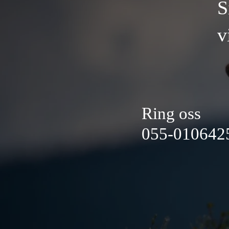
S
v
Ring oss
055-010642