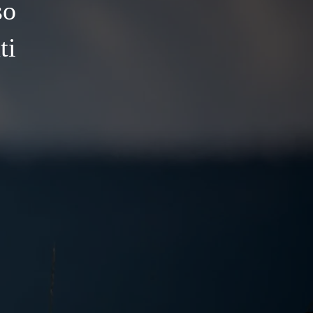
so
ti