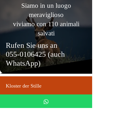
Siamo in un luogo
meraviglioso
viviamo con 110 animali
salvati
Rufen Sie uns an
055-0106425
(auch
WhatsApp)
Kloster der Stille
Via Mezzana 4
50031 Barberino di Mugello
info@monasterodelsilenzio.it
Tel: 055 0106425