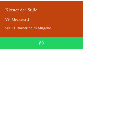
Kloster der Stille
Via Mezzana 4
50031 Barberino di Mugello
info@monasterodelsilenzio.it
Tel: 055 0106425
Gemeinnützig
Lieferung und Rücksendungen
DONAZIONI
Steuernummer
5 x 1000
02675610030