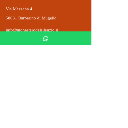
Via Mezzana 4
50031 Barberino di Mugello
info@monasterodelsilenzio.it
Tel: 055 0106425
Gemeinnützig
Lieferung und Rücksendungen
DONAZIONI
Steuernummer
5 x 1000
02675610030
Abtei Montecuccoli