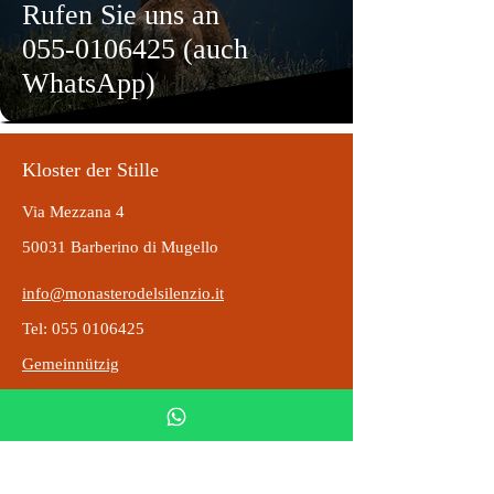
Rufen Sie uns an
055-0106425
(auch
WhatsApp)
Kloster der Stille
Via Mezzana 4
50031 Barberino di Mugello
info@monasterodelsilenzio.it
Tel: 055 0106425
Gemeinnützig
Lieferung und Rücksendungen
DONAZIONI