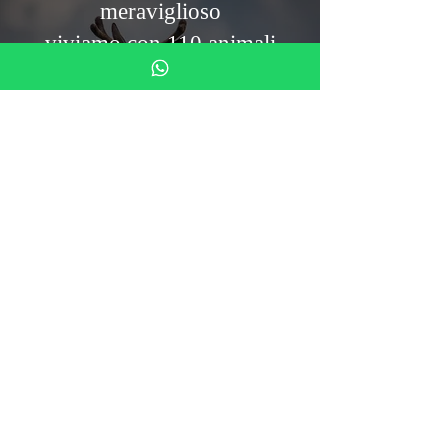
meraviglioso
viviamo con 110 animali
salvati
Rufen Sie uns an
055-0106425
(auch
WhatsApp)
Kloster der Stille
Via Mezzana 4
50031 Barberino di Mugello
info@monasterodelsilenzio.it
Tel: 055 0106425
Gemeinnützig