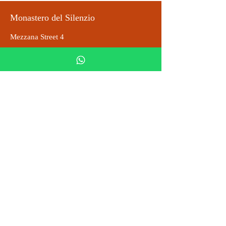
Monastero del Silenzio
Mezzana Street 4
50031 Barberino di Mugello
info@monasterodelsilenzio.it
Tel: 055 0106425
DONAZIONI
Tax ID code
5x1000
02675610030
Montecuccoli Abbey
Privacy Policy