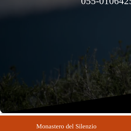
055-0106425
Monastero del Silenzio