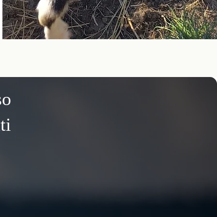
so
ti