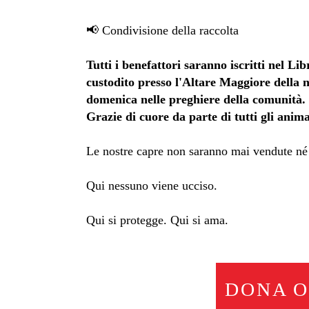
📢 Condivisione della raccolta
Tutti i benefattori saranno iscritti nel Li
custodito presso l'Altare Maggiore della n
domenica nelle preghiere della comunità.
Grazie di cuore da parte di tutti gli anim
Le nostre capre non saranno mai vendute né
Qui nessuno viene ucciso.
Qui si protegge. Qui si ama.
DONA 