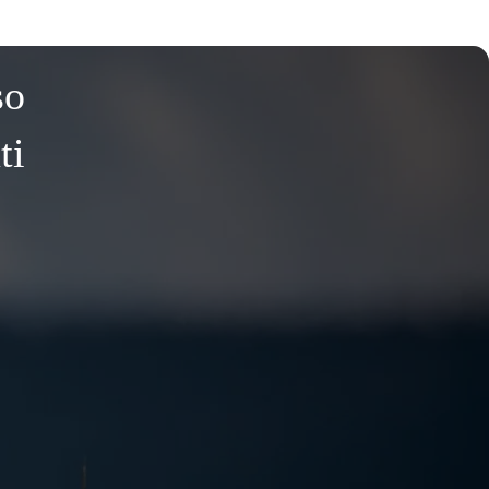
so
ti