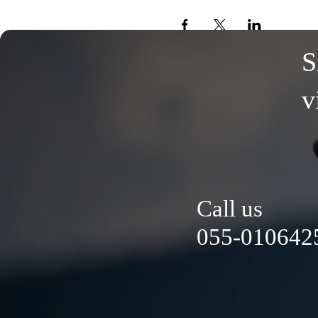
S
v
Call us
055-0106425