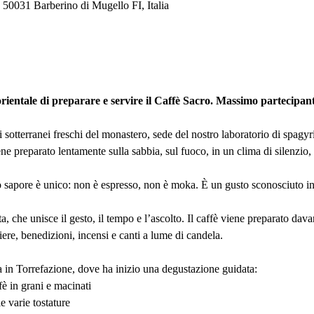
50031 Barberino di Mugello FI, Italia
 orientale di preparare e servire il Caffè Sacro. Massimo partecipant
otterranei freschi del monastero, sede del nostro laboratorio di spagyri
ne preparato lentamente sulla sabbia, sul fuoco, in un clima di silenzio, 
o sapore è unico: non è espresso, non è moka. È un gusto sconosciuto i
a, che unisce il gesto, il tempo e l’ascolto. Il caffè viene preparato dava
hiere, benedizioni, incensi e canti a lume di candela.
ta in Torrefazione, dove ha inizio una degustazione guidata:
fè in grani e macinati
le varie tostature