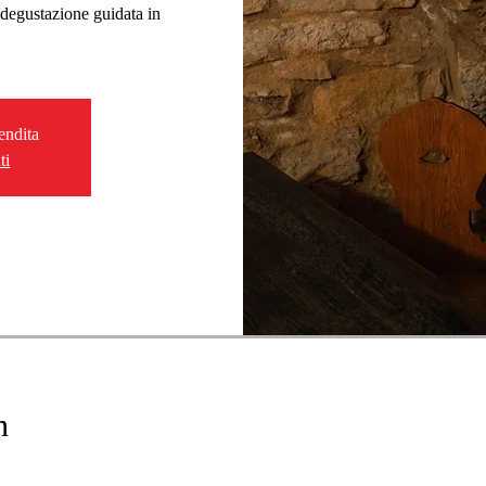
 degustazione guidata in
vendita
ti
n