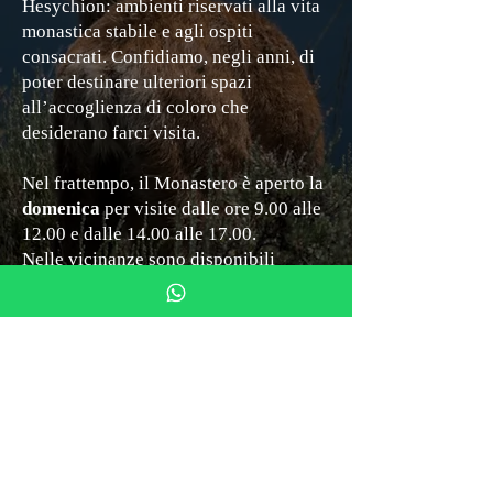
Hesychion: ambienti riservati alla vita
monastica stabile e agli ospiti
consacrati.
Confidiamo, negli anni, di
poter destinare ulteriori spazi
all’accoglienza di coloro che
desiderano farci visita.
Nel frattempo, il Monastero è aperto la
domenica
per visite dalle ore 9.00 alle
12.00 e dalle 14.00 alle 17.00.
Nelle vicinanze sono disponibili
diverse strutture ricettive per il
soggiorno e ospitalità a pranzo.
Monastero del Silenzio
Via Mezzana 4
50031 Barberino di Mugello