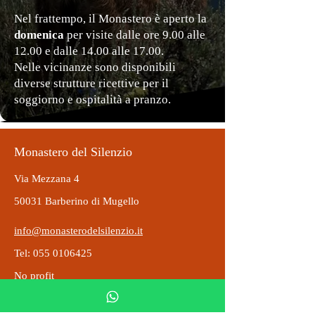
Nel frattempo, il Monastero è aperto la
domenica
per visite dalle ore 9.00 alle
12.00 e dalle 14.00 alle 17.00.
Nelle vicinanze sono disponibili
diverse strutture ricettive per il
soggiorno e ospitalità a pranzo.
Monastero del Silenzio
Via Mezzana 4
50031 Barberino di Mugello
info@monasterodelsilenzio.it
Tel: 055 0106425
No profit
Spedizioni e Resi